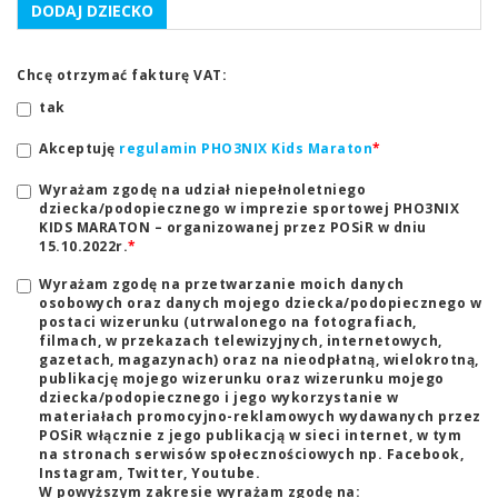
DODAJ DZIECKO
Chcę otrzymać fakturę VAT:
tak
Akceptuję
regulamin PHO3NIX Kids Maraton
*
Wyrażam zgodę na udział niepełnoletniego
dziecka/podopiecznego w imprezie sportowej PHO3NIX
KIDS MARATON – organizowanej przez POSiR w dniu
15.10.2022r.
*
Wyrażam zgodę na przetwarzanie moich danych
osobowych oraz danych mojego dziecka/podopiecznego w
postaci wizerunku (utrwalonego na fotografiach,
filmach, w przekazach telewizyjnych, internetowych,
gazetach, magazynach) oraz na nieodpłatną, wielokrotną,
publikację mojego wizerunku oraz wizerunku mojego
dziecka/podopiecznego i jego wykorzystanie w
materiałach promocyjno-reklamowych wydawanych przez
POSiR włącznie z jego publikacją w sieci internet, w tym
na stronach serwisów społecznościowych np. Facebook,
Instagram, Twitter, Youtube.
W powyższym zakresie wyrażam zgodę na: